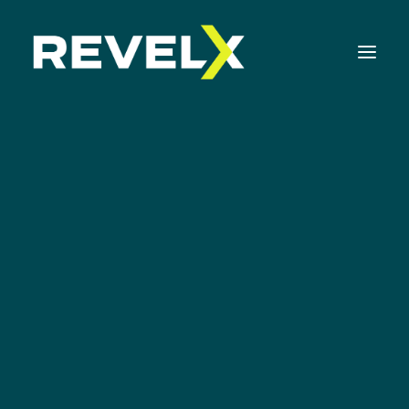
Strategie-ontwikkeling & Executie
Innovatie Operating Model & Tooling
Innovatie Portfolio Management & Executie
GROW
Assessments & Surveys
Customer Analytics: jouw
Innovation Readiness Benchmark
navigatiesysteem naar groei
Corporate Venturing Readiness Assessment |
NL
ISO 56001 Survey | NL
56 minuten
NEDERLANDS GESPROKEN