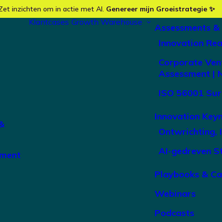
Zet inzichten om in actie met AI.
Genereer mijn Groeistrategie ✨
Klantcases
Growth Warehouse
Assessments &
Innovation Re
Corporate Ven
Assessment | 
ISO 56001 Sur
Innovation Key
&
Ontwrichting, 
AI-gedreven S
ement
Playbooks & C
Webinars
Podcasts