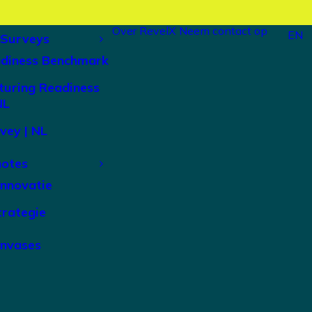
Over RevelX
Neem contact op
EN
 Surveys
adiness Benchmark
turing Readiness
NL
vey | NL
notes
Innovatie
trategie
anvases