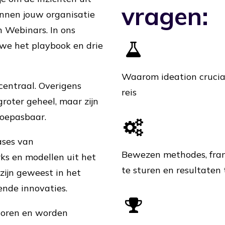
vragen:
innen jouw organisatie
 Webinars. In ons
we het playbook en drie
Waarom ideation cruciaa
centraal. Overigens
reis
roter geheel, maar zijn
toepasbaar.
ases van
Bewezen methodes, fram
ks en modellen uit het
te sturen en resultaten 
ijn geweest in het
ende innovaties.
ctoren en worden