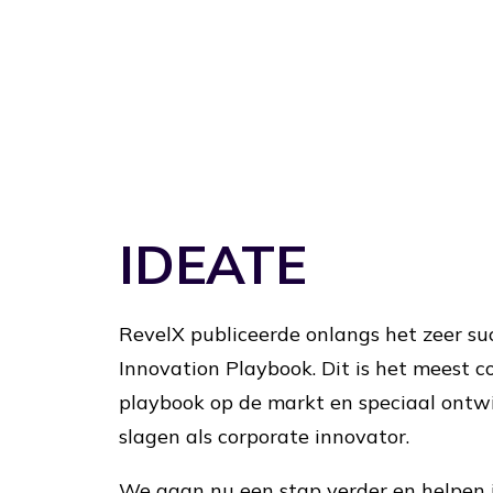
IDEATE
RevelX publiceerde onlangs het zeer su
Innovation Playbook. Dit is het meest c
playbook op de markt en speciaal ontwi
slagen als corporate innovator.
We gaan nu een stap verder en helpen j