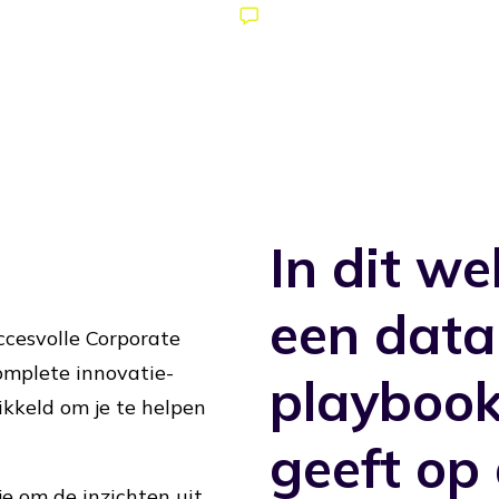
Taal: Nederlands & Engels
In dit w
een data
ccesvolle Corporate
omplete innovatie-
playbook
kkeld om je te helpen
geeft op
e om de inzichten uit