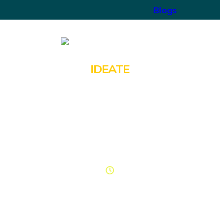
Blogs
IDEATE
ecteer en creëer je de meest veelbelo
ideeën?
60 minuten