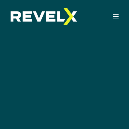
Strategie-ontwikkeling & Executie
Innovatie Operating Model & Tooling
Innovatie Portfolio Management & Executie
Assessments & Surveys
Innovation Readiness Benchmark
Corporate Venturing Readiness Assessment |
NL
ISO 56001 Survey | NL