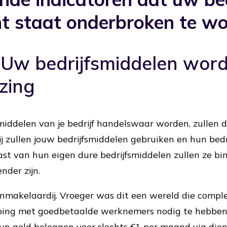
nt staat onderbroken te w
: Uw bedrijfsmiddelen wor
zing
iddelen van je bedrijf handelswaar worden, zullen 
ij zullen jouw bedrijfsmiddelen gebruiken en hun bedr
st van hun eigen dure bedrijfsmiddelen zullen ze bi
nder zijn.
makelaardij. Vroeger was dit een wereld die comp
eping met goedbetaalde werknemers nodig te hebbe
un geld beleggen voor slechts €1 per maand via dien