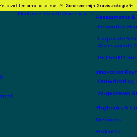
Zet inzichten om in actie met AI.
Genereer mijn Groeistrategie ✨
Klantcases
Growth Warehouse
Assessments &
Innovation Re
Corporate Ven
Assessment | 
ISO 56001 Sur
Innovation Key
&
Ontwrichting, 
AI-gedreven S
ement
Playbooks & C
Webinars
Podcasts