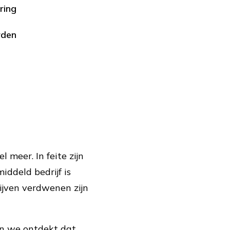
ring
rden
l meer. In feite zijn
iddeld bedrijf is
jven verdwenen zijn
n we ontdekt dat