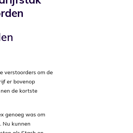
orden
den
de verstoorders om de
ijf er bovenop
nnen de kortste
lex genoeg was om
n. Nu kunnen
sten als Stash en