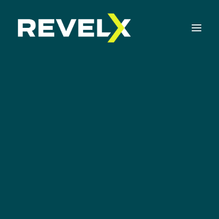
Strategie-ontwikkeling & Executie
Innovatie Operating Model & Tooling
Canvas
Innovatie Portfolio Management & Executie
Ideation Canvas
Assessments & Surveys
Genereer ideeën die je klanten écht zullen
Innovation Readiness Benchmark
verrassen.
Corporate Venturing Readiness Assessment |
NL
ISO 56001 Survey | NL