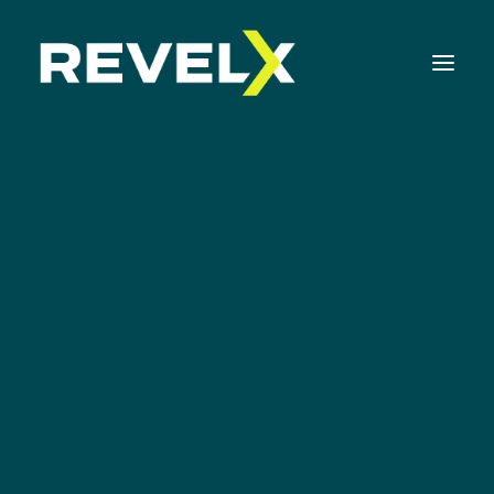
Strategie-ontwikkeling & Executie
Innovatie Operating Model & Tooling
Canvas
Innovatie Portfolio Management & Executie
Persona Canvas
Assessments & Surveys
Wanneer iedereen je klant is, is niemand je
Innovation Readiness Benchmark
klant.
Corporate Venturing Readiness Assessment |
NL
ISO 56001 Survey | NL