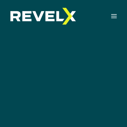
Strategie-ontwikkeling & Executie
Innovatie Operating Model & Tooling
Innovatie Portfolio Management & Executie
Assessments & Surveys
Innovation Readiness Benchmark
Corporate Venturing Readiness Assessment |
NL
De marktintroductie van
ISO 56001 Survey | NL
creditmanagementdiensten