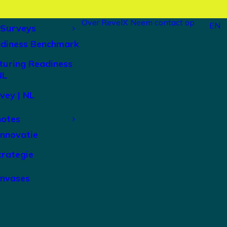
Over RevelX
Neem contact op
EN
 Surveys
adiness Benchmark
turing Readiness
NL
vey | NL
notes
Innovatie
trategie
anvases