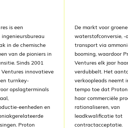
res is een
De markt voor groene
k ingenieursbureau
waterstofconversie, -
k in de chemische
transport via ammoni
een van de pioniers in
booming, waardoor P
nsitie. Sinds 2001
Ventures elk jaar haa
n Ventures innovatieve
verdubbelt. Het aanta
 en turnkey-
verkoopleads neemt i
voor opslagterminals
tempo toe dat Proton
aal,
haar commerciële pro
ductie-eenheden en
rationaliseren, van
niakgerelateerde
leadkwalificatie tot
singen. Proton
contractacceptatie.