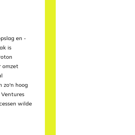
opslag en -
ak is
roton
r omzet
l
n zo'n hoog
 Ventures
cessen wilde