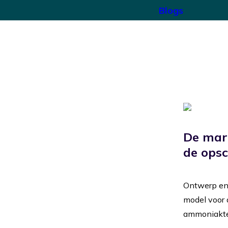
Blogs
De mark
de opsc
Ontwerp en
model voor 
ammoniakte