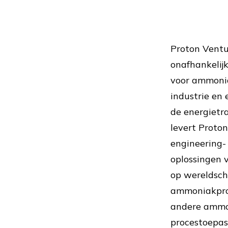
Proton Ventu
onafhankelij
voor ammonia
industrie en 
de energietra
levert Proto
engineering-
oplossingen 
op wereldsch
ammoniakpro
andere ammo
procestoepas