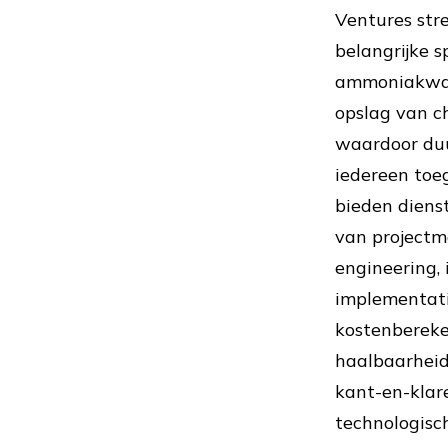
Ventures str
belangrijke sp
ammoniakwaa
opslag van c
waardoor du
iedereen toeg
bieden diens
van project
engineering,
implementati
kostenbereke
haalbaarheid
kant-en-klare
technologisch