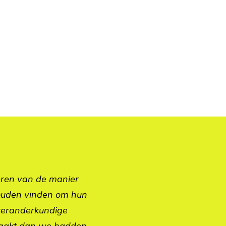
eren van de manier
 zouden vinden om hun
 veranderkundige
maakt dan we hadden