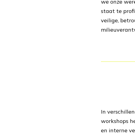
we onze were
staat te prof
veilige, betr
milieuverant
In verschill
workshops h
en interne v