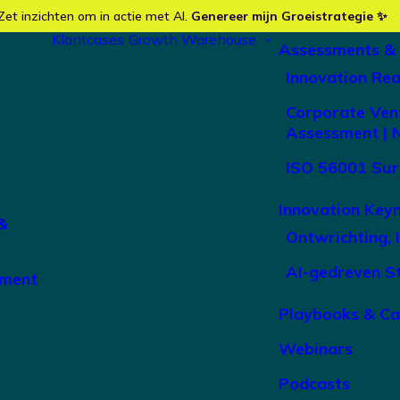
Zet inzichten om in actie met AI.
Genereer mijn Groeistrategie ✨
Klantcases
Growth Warehouse
Assessments &
Innovation Re
Corporate Ven
Assessment | 
ISO 56001 Sur
Innovation Key
&
Ontwrichting, 
AI-gedreven S
ement
Playbooks & C
Webinars
Podcasts