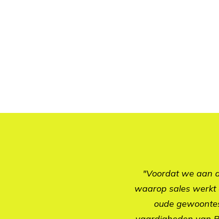
"Voordat we aan d
waarop sales werkt e
oude gewoontes 
vaardigheden van R