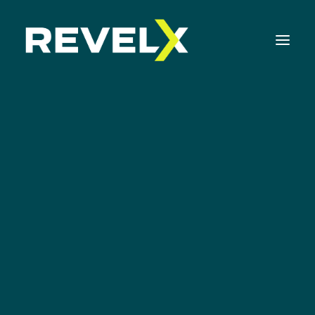
Strategie-ontwikkeling & Executie
Innovatie Operating Model & Tooling
Innovatie Portfolio Management & Executie
Assessments & Surveys
Innovation Readiness Benchmark
AI in het
Corporate Venturing Readiness Assessment |
NL
innovatieproces
ISO 56001 Survey | NL