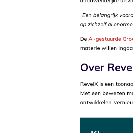
daadwerkelijke uitvo
“Een belangrijk voord
op zichzelf al enorm
De
AI-gestuurde Gro
materie willen ingaa
Over Reve
RevelX is een toonaa
Met een bewezen met
ontwikkelen, vernie