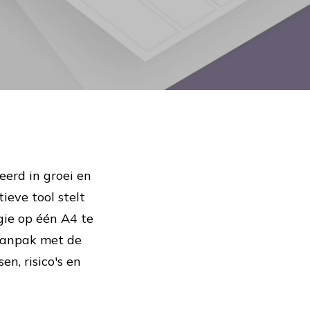
erd in groei en
eve tool stelt
gie op één A4 te
aanpak met de
n, risico's en