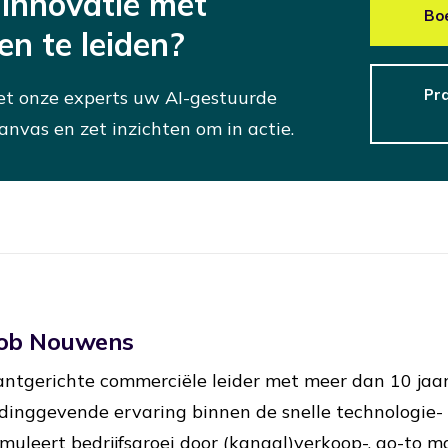
 innovatie met
Bo
n te leiden?
Pra
t onze experts uw AI-gestuurde
anvas en zet inzichten om in actie.
ob Nouwens
antgerichte commerciële leider met meer dan 10 jaa
idinggevende ervaring binnen de snelle technologie- 
imuleert bedrijfsgroei door (kanaal)verkoop-, go-to m