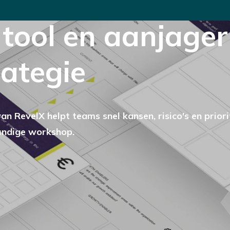
 tool en aanjager
rategie
RevelX helpt teams snel kansen, risico's en priori
kundige workshop.