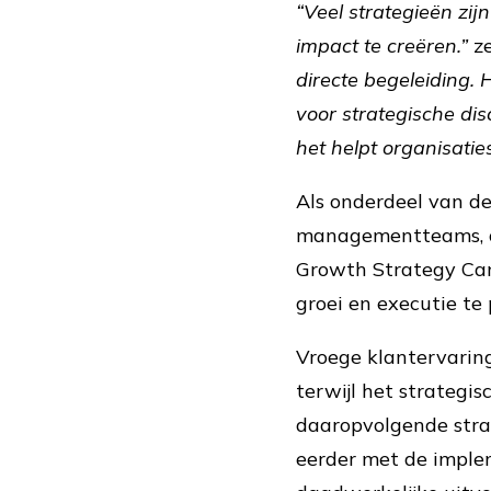
“Veel strategieën zij
impact te creëren.”
ze
directe begeleiding. 
voor strategische dis
het helpt organisatie
Als onderdeel van d
managementteams, on
Growth Strategy Canv
groei en executie te 
Vroege klantervaringe
terwijl het strategi
daaropvolgende strat
eerder met de implem