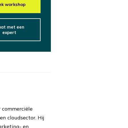
ek workshop
at met een 
expert
r commerciële
en cloudsector. Hij
arketing- en