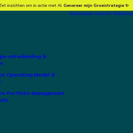
Zet inzichten om in actie met AI.
Genereer mijn Groeistrategie ✨
Klantcases
Growth Warehou
gie-ontwikkeling &
ie
tie Operating Model &
g
tie Portfolio Management
utie
eert AI-Powered
tegy Canvas: