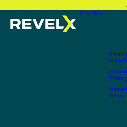
Expertises
Strate
Execut
Innova
Toolin
Innova
& Exec
RevelX lanc
Growth Stra