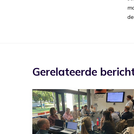
ma
de
Gerelateerde berich