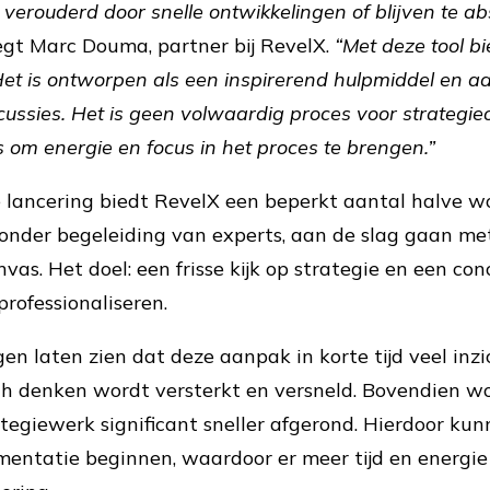
n verouderd door snelle ontwikkelingen of blijven te a
gt Marc Douma, partner bij RevelX.
“Met deze tool b
Het is ontworpen als een inspirerend hulpmiddel en a
cussies. Het is geen volwaardig proces voor strategi
s om energie en focus in het proces te brengen.”
e lancering biedt RevelX een beperkt aantal halve 
der begeleiding van experts, aan de slag gaan me
as. Het doel: een frisse kijk op strategie en een co
professionaliseren.
n laten zien dat deze aanpak in korte tijd veel inzi
sch denken wordt versterkt en versneld. Bovendien w
egiewerk significant sneller afgerond. Hierdoor kun
entatie beginnen, waardoor er meer tijd en energie o