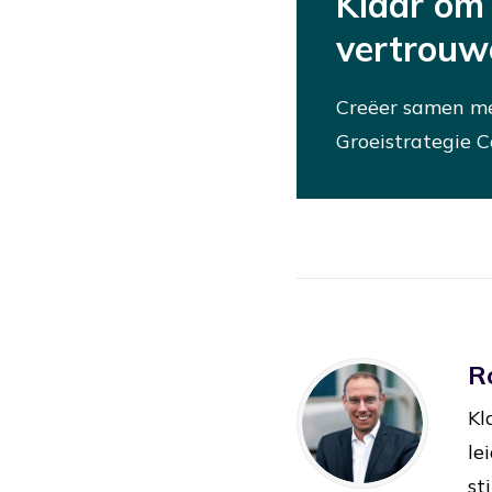
Klaar om
vertrouwe
Creëer samen me
Groeistrategie C
R
Kl
le
st