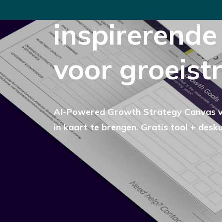
inspirerende
voor groeist
AI-Powered Growth Strategy Canvas van 
in kaart te brengen. Gratis tool + des