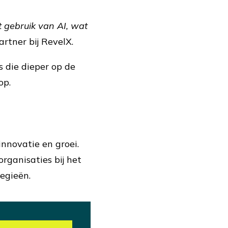
t gebruik van AI, wat
rtner bij RevelX.
s die dieper op de
op.
nnovatie en groei.
ganisaties bij het
egieën.