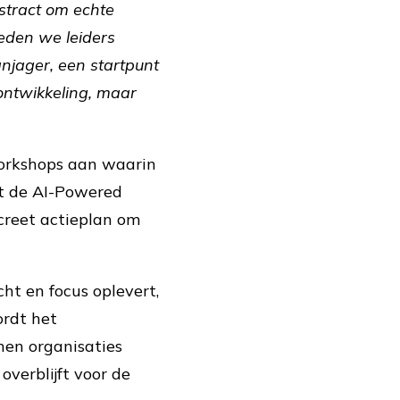
bstract om echte
ieden we leiders
anjager, een startpunt
eontwikkeling, maar
workshops aan waarin
t de AI-Powered
ncreet actieplan om
cht en focus oplevert,
ordt het
nen organisaties
verblijft voor de