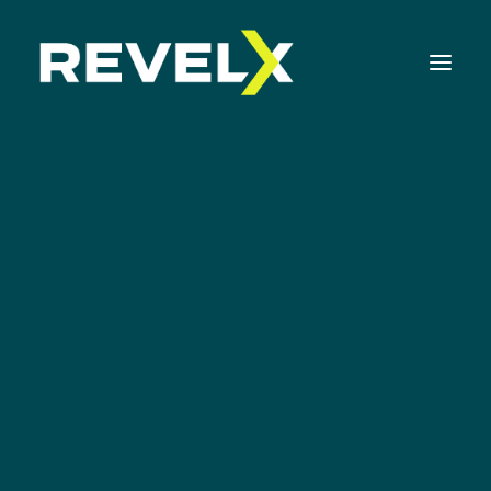
Strategie-ontwikkeling & Executie
Innovatie Operating Model & Tooling
Innovatie Portfolio Management & Executie
Assessments & Surveys
Innovation Readiness Benchmark
Corporate Venturing
Corporate Venturing Readiness Assessment |
V&A
NL
ISO 56001 Survey | NL
Corporate venturing vragen en