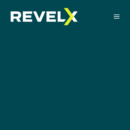
Strategie-ontwikkeling & Executie
Innovatie Operating Model & Tooling
Innovatie Portfolio Management & Executie
Assessments & Surveys
Innovation Readiness Benchmark
CEO praat: Een
Corporate Venturing Readiness Assessment |
NL
innovatieve cultuur
ISO 56001 Survey | NL