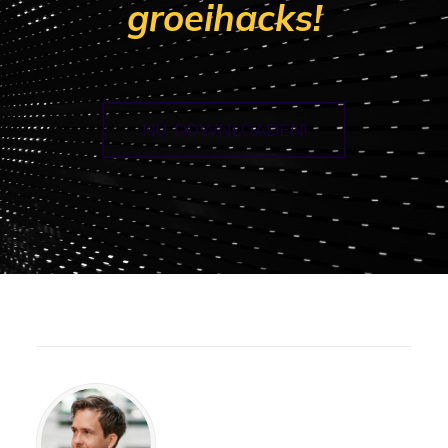
groeihacks!
NU DOWNLOADEN!