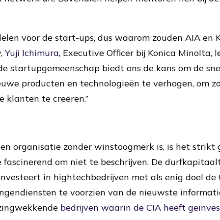
delen voor de start-ups, dus waarom zouden AIA en K
w,
Yuji Ichimura
, Executive Officer bij Konica Minolta, l
e startupgemeenschap biedt ons de kans om de sne
euwe producten en technologieën te verhogen, om 
e klanten te creëren.”
en organisatie zonder winstoogmerk is, is het strik
te fascinerend om niet te beschrijven. De durfkapitaa
investeert in hightechbedrijven met als enig doel de
ngendiensten te voorzien van de nieuwste informati
azingwekkende
bedrijven waarin de CIA heeft geïnve