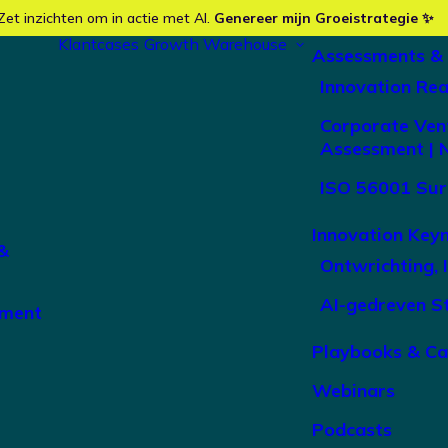
Zet inzichten om in actie met AI.
Genereer mijn Groeistrategie ✨
Klantcases
Growth Warehouse
Assessments &
Innovation Re
Corporate Ven
Assessment | 
ISO 56001 Sur
Innovation Key
&
Ontwrichting, 
AI-gedreven S
ement
Playbooks & C
Webinars
Podcasts