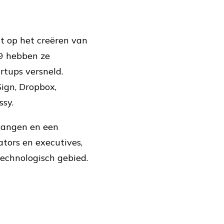
ht op het creëren van
09 hebben ze
tups versneld.
ign, Dropbox,
ssy.
tvangen en een
tors en executives,
technologisch gebied.