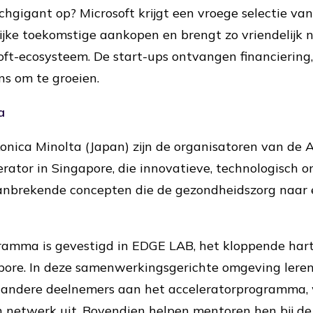
chgigant op? Microsoft krijgt een vroege selectie va
jke toekomstige aankopen en brengt zo vriendelijk 
oft-ecosysteem. De start-ups ontvangen financiering
s om te groeien.
a
nica Minolta (Japan) zijn de organisatoren van de A
erator in Singapore, die innovatieve, technologisch 
nbrekende concepten die de gezondheidszorg naar 
ramma is gevestigd in EDGE LAB, het kloppende hart
pore. In deze samenwerkingsgerichte omgeving lere
andere deelnemers aan het acceleratorprogramma, 
un netwerk uit. Bovendien helpen mentoren hen bij d