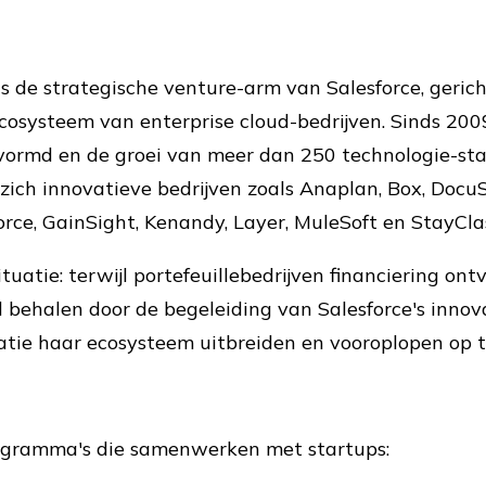
s de strategische venture-arm van Salesforce, geric
ecosysteem van enterprise cloud-bedrijven. Sinds 20
ormd en de groei van meer dan 250 technologie-star
ich innovatieve bedrijven zoals Anaplan, Box, DocuS
orce, GainSight, Kenandy, Layer, MuleSoft en StayCla
tuatie: terwijl portefeuillebedrijven financiering on
 behalen door de begeleiding van Salesforce's innova
oratie haar ecosysteem uitbreiden en vooroplopen op 
rogramma's die samenwerken met startups: