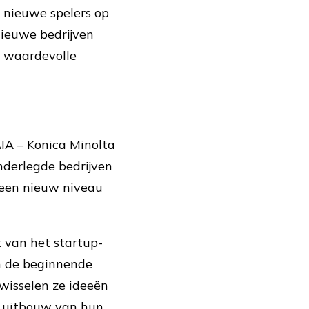
n nieuwe spelers op
nieuwe bedrijven
, waardevolle
IA – Konica Minolta
onderlegde bedrijven
een nieuw niveau
 van het startup-
n de beginnende
wisselen ze ideeën
e uitbouw van hun