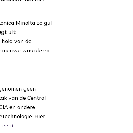
onica Minolta zo gul
egt uit:
lheid van de
zo nieuwe waarde en
t genomen geen
ltak van de Central
 CIA en andere
etechnologie. Hier
steerd
: