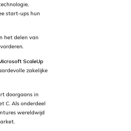
echnologie,
e start-ups hun
en het delen van
vorderen.
Microsoft ScaleUp
aardevolle zakelijke
rt doorgaans in
t C. Als onderdeel
entures wereldwijd
arket.