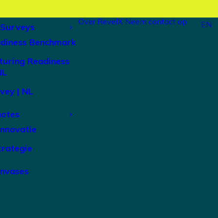
Over RevelX
Neem contact op
EN
 Surveys
adiness Benchmark
turing Readiness
NL
vey | NL
notes
Innovatie
trategie
anvases