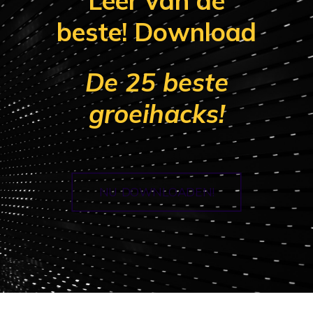
Leer van de
beste! Download
De 25 beste
groeihacks!
NU DOWNLOADEN!