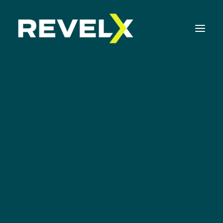
Strategie-ontwikkeling & Executie
Innovatie Operating Model & Tooling
Innovatie Portfolio Management & Executie
Assessments & Surveys
Ebook
Innovation Readiness Benchmark
Corporate Venturing Readiness Assessment |
NL
ISO 56001 Survey | NL