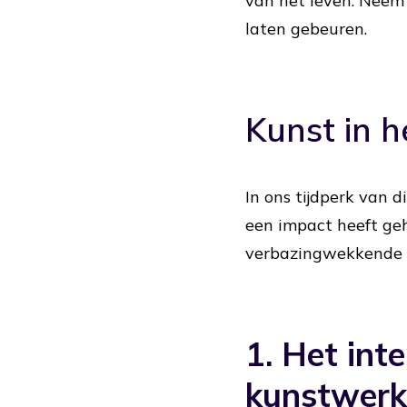
van het leven. Neem
laten gebeuren.
Kunst in h
In ons tijdperk van 
een impact heeft ge
verbazingwekkende c
1. Het int
kunstwerke