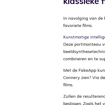
klassieke f
In navolging van de 
favoriete films.
Kunstmatige intellig
Deze portmanteau van
beeldsynthesetechni
combineren en te sup
Met de FakeApp kun 
Connery zien? Via d
films.
Zullen de resulterend
beslissen. Zoals het