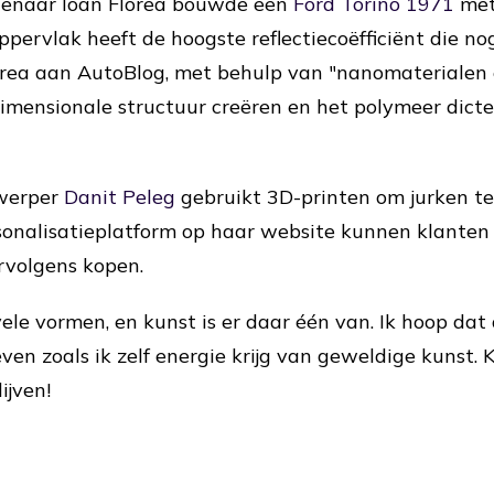
enaar Ioan Florea bouwde een
Ford Torino 1971
met
pervlak heeft de hoogste reflectiecoëfficiënt die nog
Florea aan AutoBlog, met behulp van "nanomateriale
dimensionale structuur creëren en het polymeer dicte
twerper
Danit Peleg
gebruikt 3D-printen om jurken t
sonalisatieplatform op haar website kunnen klante
rvolgens kopen.
n vele vormen, en kunst is er daar één van. Ik hoop da
en zoals ik zelf energie krijg van geweldige kunst. K
ijven!