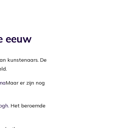
1e eeuw
an kunstenaars. De
ld.
ama
Maar er zijn nog
ogh.
Het beroemde