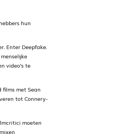
fhebbers hun
er. Enter Deepfake.
 menselijke
n video's te
d films met Sean
veren tot Connery-
ilmcritici moeten
emixen