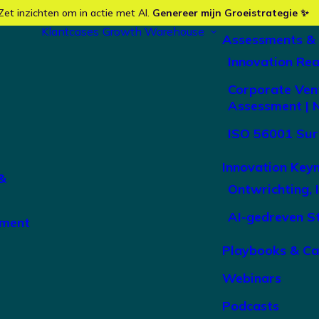
Zet inzichten om in actie met AI.
Genereer mijn Groeistrategie ✨
Klantcases
Growth Warehouse
Assessments &
Innovation Re
Corporate Ven
Assessment | 
ISO 56001 Sur
Innovation Key
&
Ontwrichting, 
AI-gedreven S
ement
Playbooks & C
Webinars
Podcasts