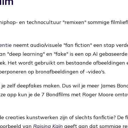
ilm
hiphop- en technocultuur "remixen" sommige filmlie
entie
neemt audio/visuele "fan fiction" een stap verd
 "deep learning" en "fake" is een op AI gebaseerde
ek. Het wordt gebruikt om bestaande afbeeldingen e
erponeren op bronafbeeldingen of -video's.
je zelf deepfakes maken. Dus wil je meer James Bon
eze app kun je de 7 Bondfilms met Roger Moore omto
e creaties kunstwerken zijn of slechts fanfictie? De f
 voorbeeld van
Raising Kaïn
geeft aan dat sommige r