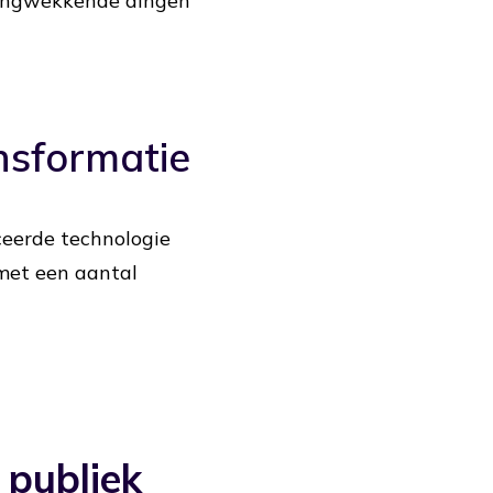
azingwekkende dingen
ansformatie
ceerde technologie
met een aantal
 publiek