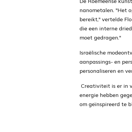
De Roemeense kunst
nanometalen. "Het op
bereikt," vertelde 
die een interne drie
moet gedragen."
Israëlische modeon
aanpassings- en per
personaliseren en ve
Creativiteit is er i
energie hebben gegev
om geïnspireerd te bl