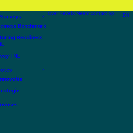
Over RevelX
Neem contact op
EN
 Surveys
adiness Benchmark
turing Readiness
NL
vey | NL
notes
Innovatie
trategie
anvases