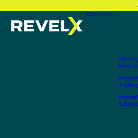
Expertises
Strate
Execut
Innova
Toolin
Innova
& Exec