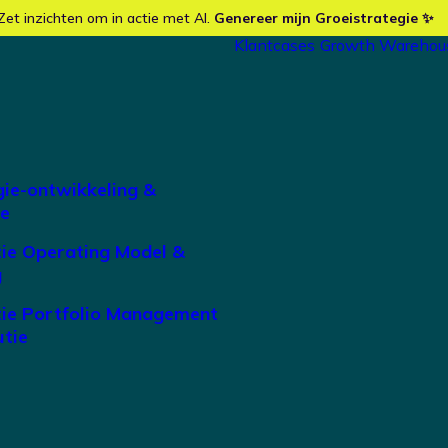
Zet inzichten om in actie met AI.
Genereer mijn Groeistrategie ✨
Klantcases
Growth Warehou
gie-ontwikkeling &
ie
tie Operating Model &
g
tie Portfolio Management
utie