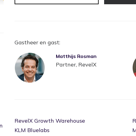
Gastheer en gast:
Matthijs Rosman
Partner, RevelX
RevelX Growth Warehouse
R
n
KLM Bluelabs
M