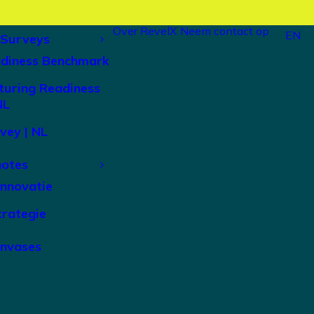
Over RevelX
Neem contact op
EN
 Surveys
adiness Benchmark
turing Readiness
NL
vey | NL
notes
Innovatie
trategie
anvases