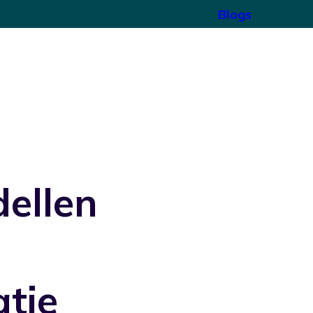
Blogs
dellen
atie