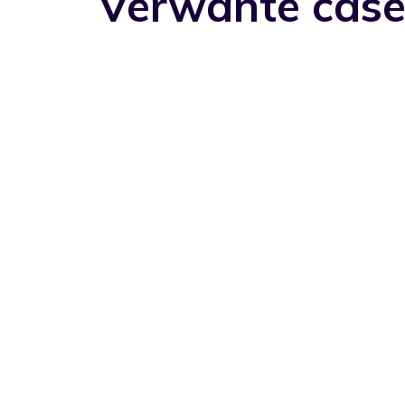
Verwante case
Groei
Innovatie
,
Koninklijke Boon Edam
International B.V.
RevelX begeleidde Royal Boon Edam