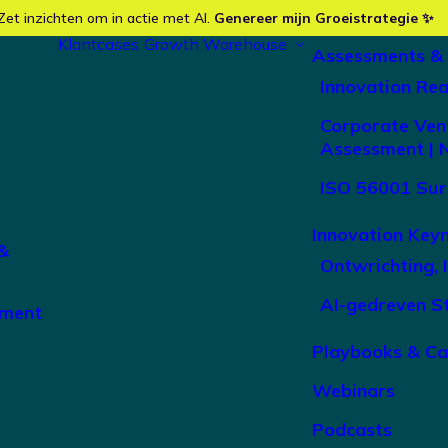
Zet inzichten om in actie met AI.
Genereer mijn Groeistrategie ✨
Klantcases
Growth Warehouse
Assessments &
Innovation Re
Corporate Ven
Assessment | 
ISO 56001 Sur
Innovation Key
&
Ontwrichting, 
AI-gedreven S
ement
Playbooks & C
Webinars
Podcasts