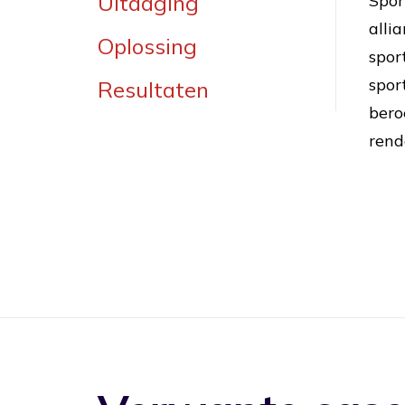
Uitdaging
Spor
alli
Oplossing
spor
spor
Resultaten
bero
rend