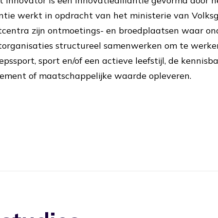
t Innovator is een innovatiealliantie gevormd door 
antie werkt in opdracht van het ministerie van Volks
tcentra zijn ontmoetings- en broedplaatsen waar on
torganisaties structureel samenwerken om te werken
epssport, sport en/of een actieve leefstijl, de kennis
ement of maatschappelijke waarde opleveren.