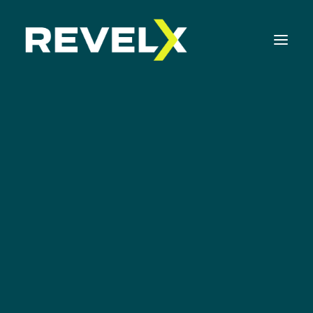
Strategie-ontwikkeling & Executie
Innovatie Operating Model & Tooling
Innovatie Portfolio Management & Executie
Groei
Assessments & Surveys
Innovation Readiness Benchmark
Corporate Venturing Readiness Assessment |
NL
ISO 56001 Survey | NL