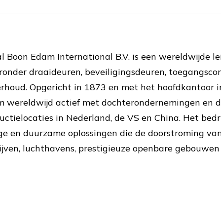
l Boon Edam International B.V. is een wereldwijde le
onder draaideuren, beveiligingsdeuren, toegangscon
rhoud. Opgericht in 1873 en met het hoofdkantoor in 
 wereldwijd actief met dochterondernemingen en di
uctielocaties in Nederland, de VS en China. Het bed
ige en duurzame oplossingen die de doorstroming va
ijven, luchthavens, prestigieuze openbare gebouwen