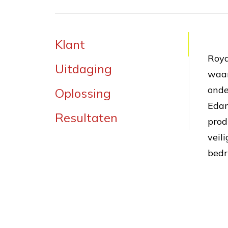
Klant
Roya
Uitdaging
waar
onde
Oplossing
Edam
Resultaten
prod
veil
bedr