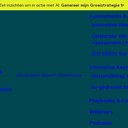
Zet inzichten om in actie met AI.
Genereer mijn Groeistrategie ✨
Assessments &
Innovation Re
Corporate Ven
Assessment | 
ISO 56001 Sur
Koninklijke Bo
Innovation Key
&
International B.
Klantcases
Growth Warehouse
Ontwrichting, 
AI-gedreven S
ement
Het vormgeven van de FutureFit 2030-str
Playbooks & C
leiderschapspositie van Boon Edam in toeg
Webinars
Resulterend in een duidelijke groeiambitie,
gedisciplineerde uitvoering.
Podcasts