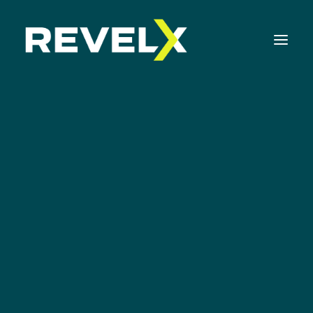
Strategie-ontwikkeling & Executie
Innovatie Operating Model & Tooling
Innovatie Portfolio Management & Executie
Assessments & Surveys
Innovation Readiness Benchmark
Corporate Venturing Readiness Assessment |
NL
De
ISO 56001 Survey | NL