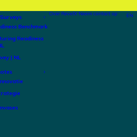
Over RevelX
Neem contact op
EN
 Surveys
adiness Benchmark
turing Readiness
NL
vey | NL
notes
Innovatie
trategie
anvases