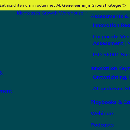
Zet inzichten om in actie met AI.
Genereer mijn Groeistrategie ✨
Klantcases
Growth Warehouse
Assessments &
Innovation Re
Corporate Ven
Assessment | 
ISO 56001 Sur
Innovation Key
&
Ontwrichting, 
AI-gedreven S
ement
Playbooks & C
Webinars
Podcasts