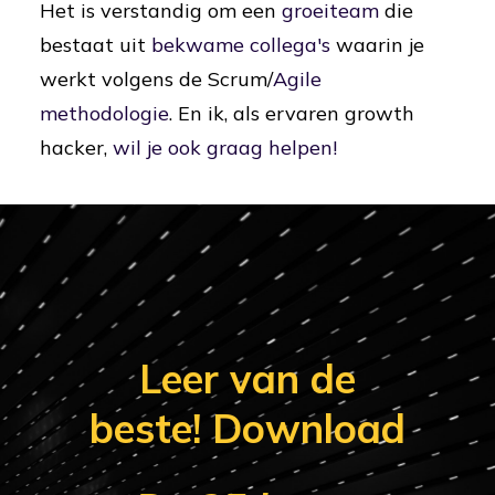
Het is verstandig om een
groeiteam
die
bestaat uit
bekwame collega's
waarin je
werkt volgens de Scrum/
Agile
methodologie
. En ik, als ervaren growth
hacker,
wil je ook graag helpen!
Leer van de
beste! Download