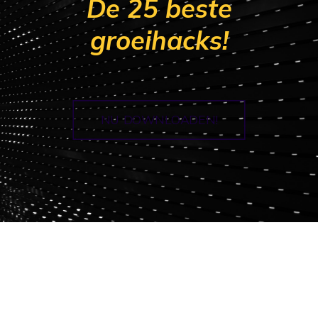
De 25 beste
groeihacks!
NU DOWNLOADEN!