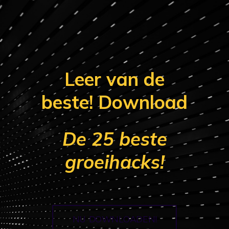
Leer van de
beste! Download
De 25 beste
groeihacks!
NU DOWNLOADEN!