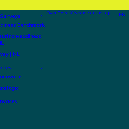
Over RevelX
Neem contact op
EN
 Surveys
adiness Benchmark
turing Readiness
NL
vey | NL
notes
Innovatie
trategie
anvases