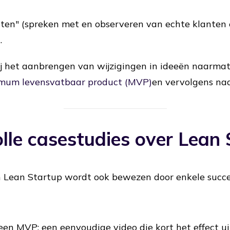
ten" (spreken met en observeren van echte klanten
.
 bij het aanbrengen van wijzigingen in ideeën naarma
mum levensvatbaar product (MVP)
en vervolgens naa
lle casestudies over Lean
 Lean Startup wordt ook bewezen door enkele succe
en MVP: een eenvoudige video die kort het effect ui