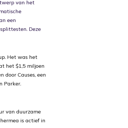
ntwerp van het
amatische
van een
splittesten. Deze
up. Het was het
t het $1,5 miljoen
en door Causes, een
n Parker.
eur van duurzame
ermea is actief in