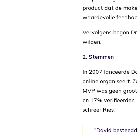
product dat de maker
waardevolle feedba
Vervolgens begon Dro
wilden.
2. Stemmen
In 2007 lanceerde Da
online organiseert. Z
MVP was geen groot s
en 17% verifieerden 
schreef Ries.
"David besteedd