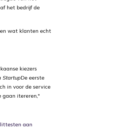
f het bedrijf de
ten wat klanten echt
ikaanse kiezers
 Startup
De eerste
h in voor de service
 gaan itereren,"
littesten aan