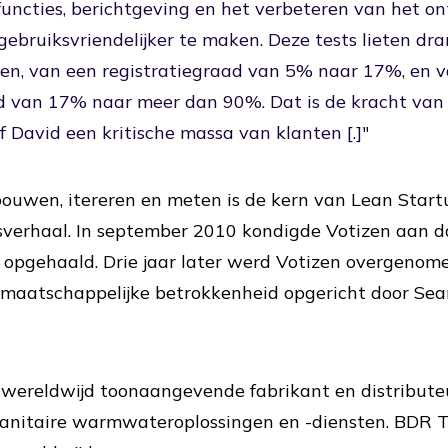
uncties, berichtgeving en het verbeteren van het o
ebruiksvriendelijker te maken. Deze tests lieten dr
ien, van een registratiegraad van 5% naar 17%, en 
d van 17% naar meer dan 90%. Dat is de kracht van 
f David een kritische massa van klanten [.]"
bouwen, itereren en meten is de kern van Lean Start
verhaal. In september 2010 kondigde Votizen aan da
 opgehaald. Drie jaar later werd Votizen overgenom
 maatschappelijke betrokkenheid opgericht door Sea
 wereldwijd toonaangevende fabrikant en distribut
sanitaire warmwateroplossingen en -diensten. BDR Th