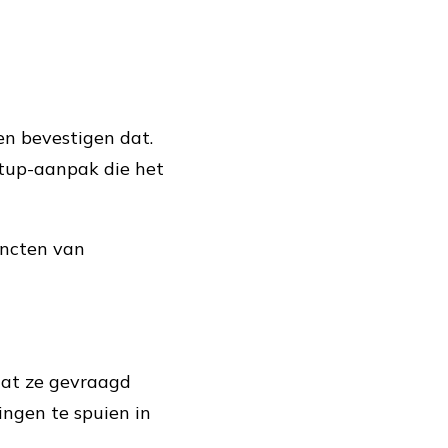
ren bevestigen dat.
rtup-aanpak die het
incten van
dat ze gevraagd
ingen te spuien in