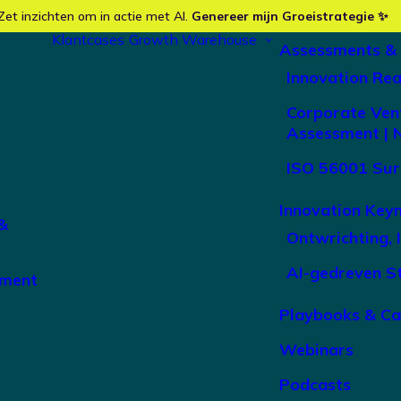
Zet inzichten om in actie met AI.
Genereer mijn Groeistrategie ✨
Klantcases
Growth Warehouse
Assessments &
Innovation Re
Corporate Ven
Assessment | 
ISO 56001 Sur
Innovation Key
&
Ontwrichting, 
AI-gedreven S
ement
Playbooks & C
Webinars
Podcasts