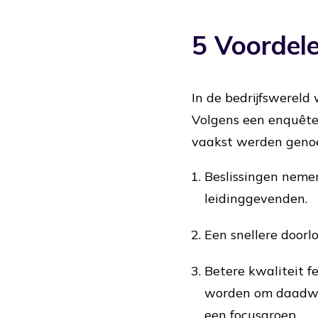
5 Voordel
In de bedrijfswereld 
Volgens een enquêt
vaakst werden genoe
Beslissingen nemen
leidinggevenden.
Een snellere doorl
Betere kwaliteit 
worden om daadwerk
een focusgroep.