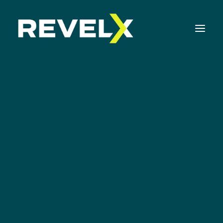
Strategie-ontwikkeling & Executie
Innovatie Operating Model & Tooling
Innovatie Portfolio Management & Executie
Kpn
Assessments & Surveys
Innovation Readiness Benchmark
Corporate Venturing Readiness Assessment |
NL
ISO 56001 Survey | NL