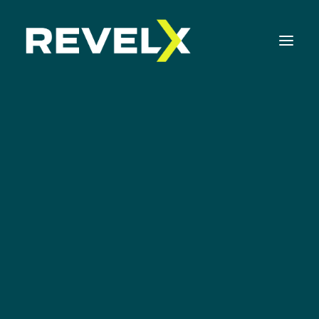
Strategie-ontwikkeling & Executie
Innovatie Operating Model & Tooling
Innovatie Portfolio Management & Executie
Nieuws
Assessments & Surveys
Innovation Readiness Benchmark
Corporate Venturing Readiness Assessment |
NL
ISO 56001 Survey | NL