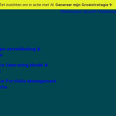
Zet inzichten om in actie met AI.
Genereer mijn Groeistrategie ✨
Klantcases
Growth Warehou
gie-ontwikkeling &
ie
tie Operating Model &
g
tie Portfolio Management
utie