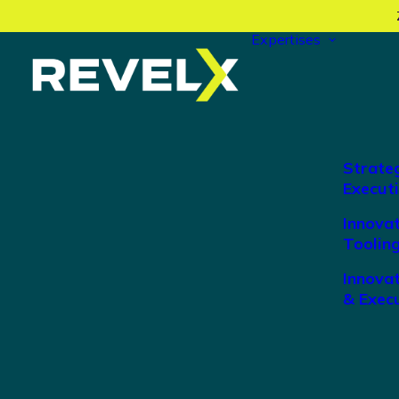
Expertises
Strate
Execut
Innova
Toolin
Innova
& Exec